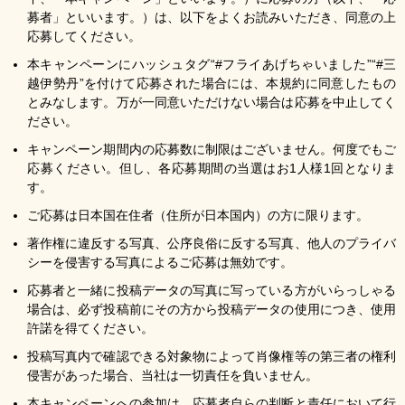
募者」といいます。）は、以下をよくお読みいただき、同意の上
応募してください。
本キャンペーンにハッシュタグ“#フライあげちゃいました”“#三
越伊勢丹”を付けて応募された場合には、本規約に同意したもの
とみなします。万が一同意いただけない場合は応募を中止してく
ださい。
キャンペーン期間内の応募数に制限はございません。何度でもご
応募ください。但し、各応募期間の当選はお1人様1回となりま
す。
ご応募は日本国在住者（住所が日本国内）の方に限ります。
著作権に違反する写真、公序良俗に反する写真、他人のプライバ
シーを侵害する写真によるご応募は無効です。
応募者と一緒に投稿データの写真に写っている方がいらっしゃる
場合は、必ず投稿前にその方から投稿データの使用につき、使用
許諾を得てください。
投稿写真内で確認できる対象物によって肖像権等の第三者の権利
侵害があった場合、当社は一切責任を負いません。
本キャンペーンへの参加は、応募者自らの判断と責任において行