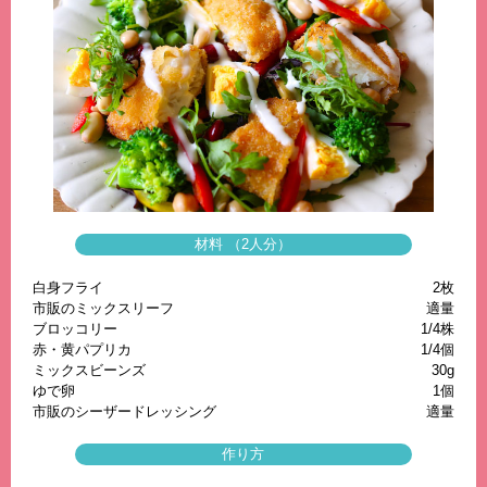
材料 （2人分）
白身フライ
2枚
市販のミックスリーフ
適量
ブロッコリー
1/4株
赤・黄パプリカ
1/4個
ミックスビーンズ
30g
ゆで卵
1個
市販のシーザードレッシング
適量
作り方