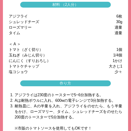
材料 （2人分）
アジフライ
6枚
シュレッドチーズ
30g
ローズマリー
適量
タイム
適量
＜ A ＞
トマト（ざく切り）
1個
玉ねぎ（みじん切り）
1/4個
にんにく（すりおろし）
1かけ
トマトケチャップ
大さじ1
塩コショウ
少々
作り方
アジフライは230度のトースターで5~6分加熱する。
Aは耐熱ボウルに入れ、600wの電子レンジで3分加熱する。
耐熱皿に、Aの半量を入れ、アジフライをのせたら、もう半量
をかけ、ローズマリー、タイム、シュレッドチーズをのせたら
200度のトースターで5分加熱する。
※市販のトマトソースを使用してもOKです！