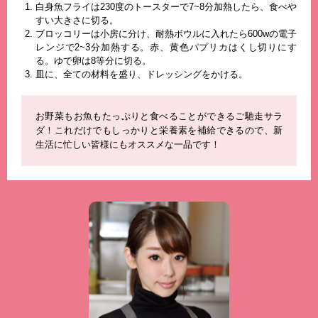
白身魚フライは230度のトースターで7~8分加熱したら、食べや
すい大きさに切る。
ブロッコリーは小房に分け、耐熱ボウルに入れたら600wの電子
レンジで2~3分加熱する。赤、黄色パプリカはくし切りにす
る。ゆで卵は8等分に切る。
皿に、全ての材料を盛り、ドレッシングをかける。
お野菜もお魚もたっぷりと食べることができるご馳走サラ
ダ！これだけでもしっかりと栄養素を補給できるので、新
生活に忙しい皆様にもオススメな一品です！