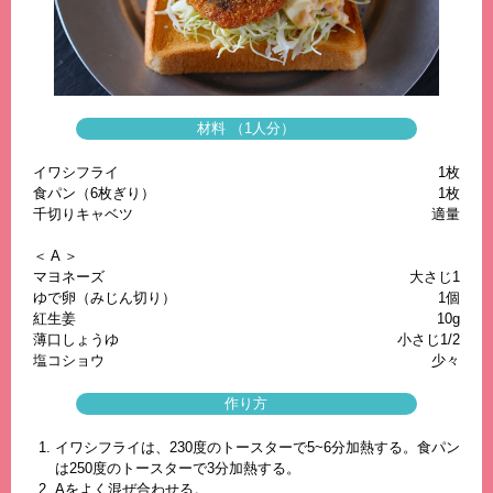
材料 （1人分）
イワシフライ
1枚
食パン（6枚ぎり）
1枚
千切りキャベツ
適量
＜ A ＞
マヨネーズ
大さじ1
ゆで卵（みじん切り）
1個
紅生姜
10g
薄口しょうゆ
小さじ1/2
塩コショウ
少々
作り方
イワシフライは、230度のトースターで5~6分加熱する。食パン
は250度のトースターで3分加熱する。
Aをよく混ぜ合わせる。