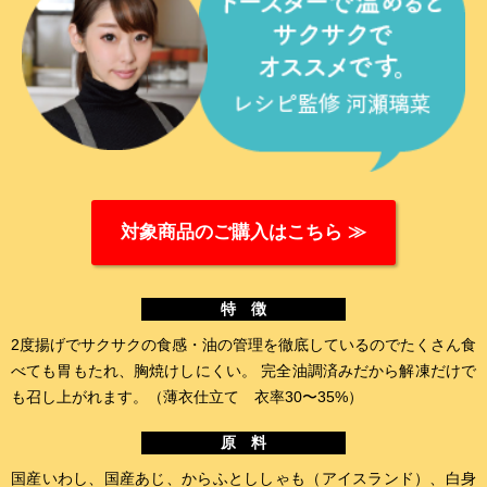
対象商品のご購入はこちら ≫
特 徴
2度揚げでサクサクの食感・油の管理を徹底しているのでたくさん食
べても胃もたれ、胸焼けしにくい。
完全油調済みだから解凍だけで
も召し上がれます。（薄衣仕立て 衣率30〜35%）
原 料
国産いわし、国産あじ、からふとししゃも（アイスランド）、白身