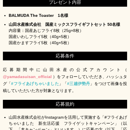
プレゼント内容
BALMUDA The Toaster 1名様
山田水産株式会社 国産ミックスフライギフトセット 50名様
内容量：国産あじフライ8枚（25g×8枚）
国産いわしフライ5枚（40g×5枚）
国産かますフライ5枚（40g×5枚）
応募条件
応募期間中に山田水産の公式アカウント（
@yamadasuisan_official
）をフォローしていただき、
ハッシュタ
グ「
#フライあげちゃいました
」「
#三越伊勢丹
」をつけて画像を投
稿していただいた方が対象となります。
応募規約
山田水産株式会社がInstagramを活用して実施する「#フライあげ
ちゃいました 新生活応援 フライゲットキャンペーン」（以
下、「本キャンペーン」といいます。）に応募の方（以下、「応