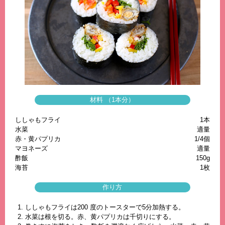
材料 （1本分）
ししゃもフライ
1本
水菜
適量
赤・黄パプリカ
1/4個
マヨネーズ
適量
酢飯
150g
海苔
1枚
作り方
ししゃもフライは200 度のトースターで5分加熱する。
水菜は根を切る。赤、黄パプリカは千切りにする。