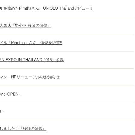
めたPimthaさん、UNIQLO Thailandデビュー!!
人気店「野心 × 鰻師の蒲焼」
ル「PimTha」さん 蒲焼を絶賛!!
EXPO IN THAILAND 2015』参戦
マン HPリニューアルのお知らせ
ンOPEN!
せ
しました！『鰻師の蒲焼』