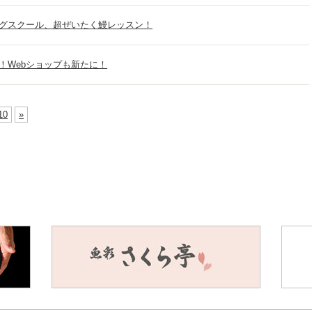
グスクール、超ぜいたく鰻レッスン！
！Webショップも新たに！
10
»