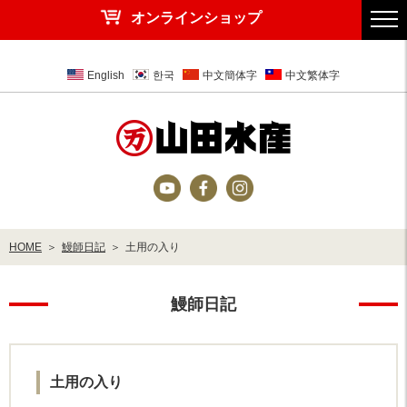
オンラインショップ
English
한국
中文簡体字
中文繁体字
HOME
鰻師日記
土用の入り
鰻師日記
土用の入り